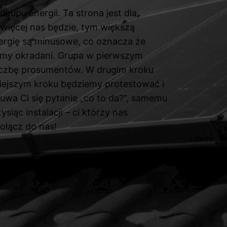
dkupu energii. Ta strona jest dla
 więcej nas będzie, tym większą
ergię są minusowe, co oznacza że
śmy okradani. Grupa w pierwszym
liczbę prosumentów. W drugim kroku
iejszym kroku będziemy protestować i
suwa Ci się pytanie „co to da?”, samemu
siąc instalacji – ci którzy nas
Dołącz do nas!