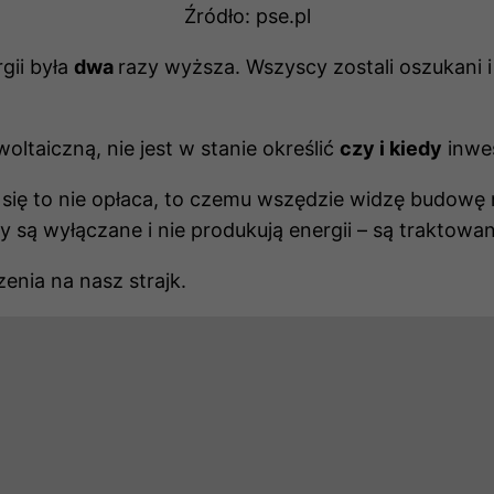
funkcjonowania
Źródło: pse.pl
strony
internetowej.
gii była
dwa
razy wyższa. Wszyscy zostali oszukani i
Statystyka
woltaiczną, nie jest w stanie określić
czy i kiedy
inwes
Abyśmy mogli
poprawić
funkcjonalność
k się to nie opłaca, to czemu wszędzie widzę budowę
i strukturę
ą wyłączane i nie produkują energii – są traktowane 
strony
internetowej,
enia na nasz strajk.
na podstawie
tego, jak
strona jest
używana.
Doświadczenie
Aby nasza
strona