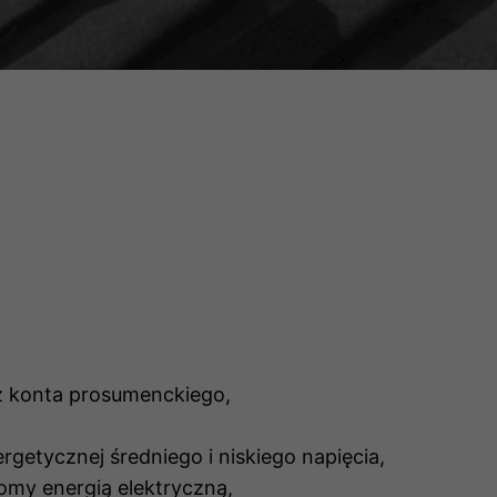
z konta prosumenckiego,
rgetycznej średniego i niskiego napięcia,
omy energią elektryczną,