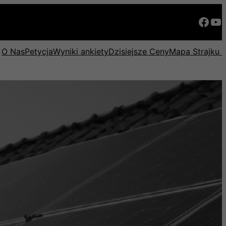
Facebook
YouTube
O Nas
Petycja
Wyniki ankiety
Dzisiejsze Ceny
Mapa Strajku