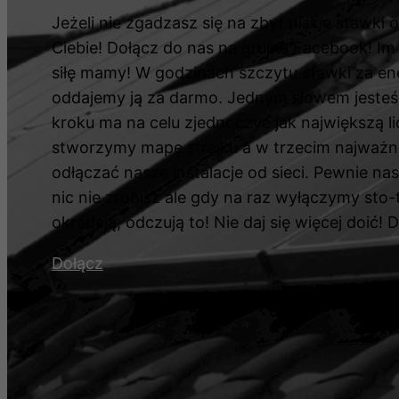
Jeżeli nie zgadzasz się na zbyt niskie stawki o
Ciebie! Dołącz do nas na grupie Facebook! Im
siłę mamy! W godzinach szczytu stawki za en
oddajemy ją za darmo. Jednym słowem jeste
kroku ma na celu zjednoczyć jak największą 
stworzymy mapę strajku a w trzecim najważn
odłączać nasze instalacje od sieci. Pewnie na
nic nie zrobisz ale gdy na raz wyłączymy sto-ty
okradają, odczują to! Nie daj się więcej doić! 
Dołącz