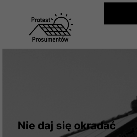
Przejdź
do
treści
Nie daj się okradać