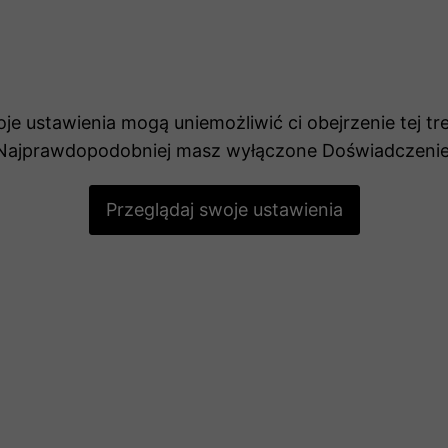
internetowa
działała jak
najlepiej
podczas
twojego
przejścia na nią.
je ustawienia mogą uniemożliwić ci obejrzenie tej tre
Jeśli odrzucisz
Najprawdopodobniej masz wyłączone Doświadczenie
te pliki cookie,
niektóre funkcje
znikną ze strony
Przeglądaj swoje ustawienia
internetowej.
Marketing
Udostępniając
swoje
zainteresowania i
zachowania
podczas
odwiedzania naszej
strony, zwiększasz